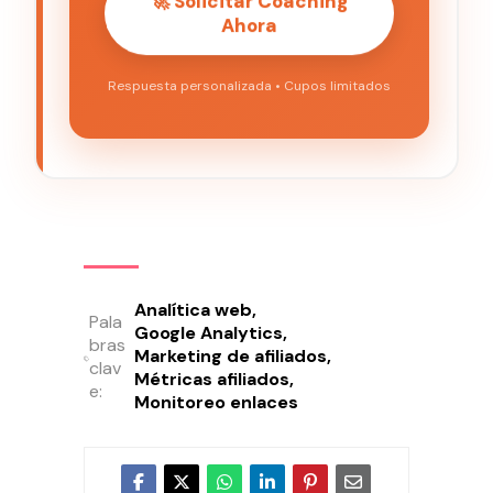
🚀 Solicitar Coaching
Ahora
Respuesta personalizada • Cupos limitados
Analítica web
Pala
Google Analytics
bras
Marketing de afiliados
clav
Métricas afiliados
e:
Monitoreo enlaces