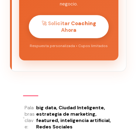
negocio.
🚀 Solicitar Coaching
Ahora
Respuesta personalizada • Cupos limitados
Pala
big data
Ciudad Inteligente
bras
estrategia de marketing
clav
featured
inteligencia artificial
e:
Redes Sociales