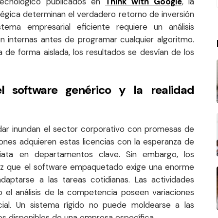
tecnológico publicados en
Think with Google
, la
atégica determinan el verdadero retorno de inversión
tema empresarial eficiente requiere un análisis
n internas antes de programar cualquier algoritmo.
de forma aislada, los resultados se desvían de los
l software genérico y la realidad
dar inundan el sector corporativo con promesas de
iones adquieren estas licencias con la esperanza de
iata en departamentos clave. Sin embargo, los
z que el software empaquetado exige una enorme
daptarse a las tareas cotidianas. Las actividades
o el análisis de la competencia poseen variaciones
ial. Un sistema rígido no puede moldearse a las
os disponibles de una empresa específica.