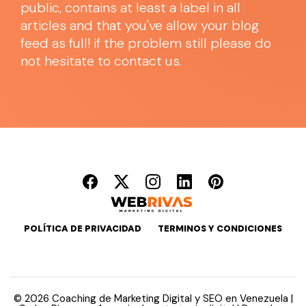
public, contains at least a label in all
articles and that you've allow your blog
feed as full! if the problem still please do
not hesitate to contact us.
POLÍTICA DE PRIVACIDAD
TERMINOS Y CONDICIONES
©
2026
Coaching de Marketing Digital y SEO en Venezuela |